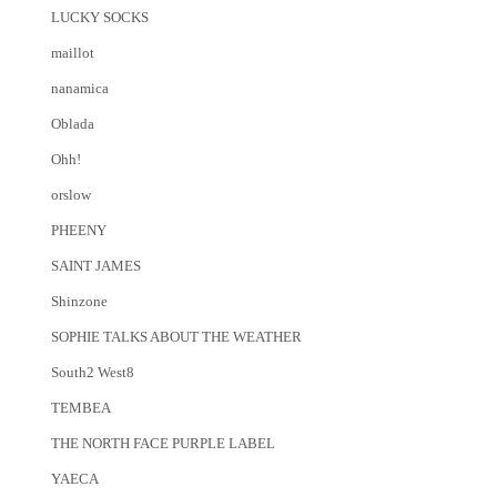
LUCKY SOCKS
maillot
nanamica
Oblada
Ohh!
orslow
PHEENY
SAINT JAMES
Shinzone
SOPHIE TALKS ABOUT THE WEATHER
South2 West8
TEMBEA
THE NORTH FACE PURPLE LABEL
YAECA