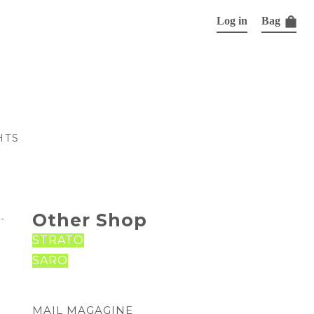
Log in
Bag
HTS
Other Shop
STRATO
SARO
MAIL MAGAGINE