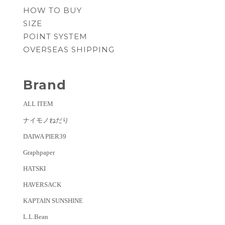
HOW TO BUY
SIZE
POINT SYSTEM
OVERSEAS SHIPPING
Brand
ALL ITEM
ナイモノねだり
DAIWA PIER39
Graphpaper
HATSKI
HAVERSACK
KAPTAIN SUNSHINE
L.L.Bean