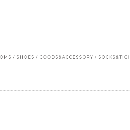
/
/
/
TOMS
SHOES
GOODS&ACCESSORY
SOCKS&TIG