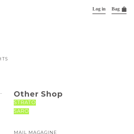
Log in
Bag
HTS
Other Shop
STRATO
SARO
MAIL MAGAGINE