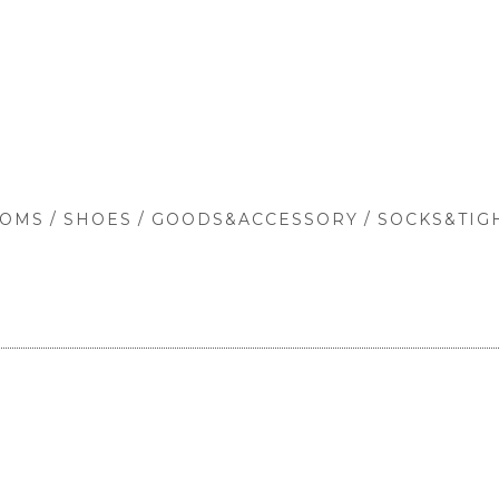
/
/
/
TOMS
SHOES
GOODS&ACCESSORY
SOCKS&TIG