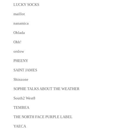
LUCKY SOCKS
maillot
nanamica
Oblada
Ohh!
orslow
PHEENY
SAINT JAMES
Shinzone
SOPHIE TALKS ABOUT THE WEATHER
South2 West8
TEMBEA
THE NORTH FACE PURPLE LABEL
YAECA