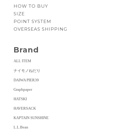
HOW TO BUY
SIZE
POINT SYSTEM
OVERSEAS SHIPPING
Brand
ALL ITEM
ナイモノねだり
DAIWA PIER39
Graphpaper
HATSKI
HAVERSACK
KAPTAIN SUNSHINE
L.L.Bean