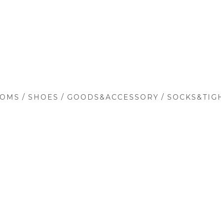
/
/
/
TOMS
SHOES
GOODS&ACCESSORY
SOCKS&TIG