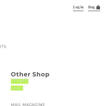
Log in
Bag
HTS
Other Shop
STRATO
SARO
MAIL MAGAGINE