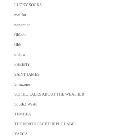
LUCKY SOCKS
maillot
nanamica
Oblada
Ohh!
orslow
PHEENY
SAINT JAMES
Shinzone
SOPHIE TALKS ABOUT THE WEATHER
South2 West8
TEMBEA
THE NORTH FACE PURPLE LABEL
YAECA