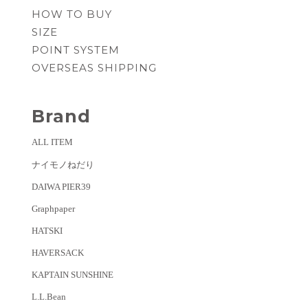
HOW TO BUY
SIZE
POINT SYSTEM
OVERSEAS SHIPPING
Brand
ALL ITEM
ナイモノねだり
DAIWA PIER39
Graphpaper
HATSKI
HAVERSACK
KAPTAIN SUNSHINE
L.L.Bean