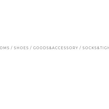
/
/
/
TOMS
SHOES
GOODS&ACCESSORY
SOCKS&TIG