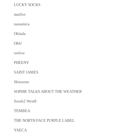
LUCKY SOCKS
maillot
nanamica
Oblada
Ohh!
orslow
PHEENY
SAINT JAMES
Shinzone
SOPHIE TALKS ABOUT THE WEATHER
South2 West8
TEMBEA
THE NORTH FACE PURPLE LABEL
YAECA