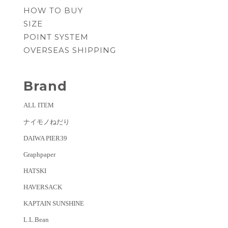
HOW TO BUY
SIZE
POINT SYSTEM
OVERSEAS SHIPPING
Brand
ALL ITEM
ナイモノねだり
DAIWA PIER39
Graphpaper
HATSKI
HAVERSACK
KAPTAIN SUNSHINE
L.L.Bean