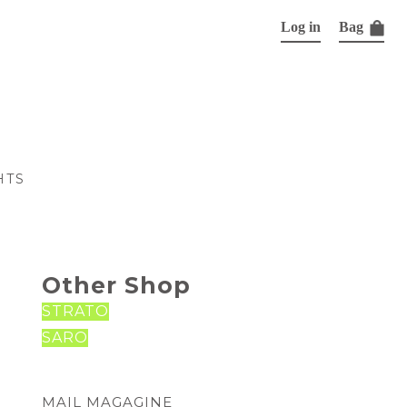
Log in
Bag
HTS
Other Shop
STRATO
SARO
MAIL MAGAGINE