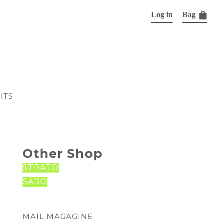
Log in
Bag
HTS
Other Shop
STRATO
SARO
MAIL MAGAGINE