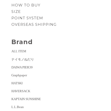
HOW TO BUY
SIZE
POINT SYSTEM
OVERSEAS SHIPPING
Brand
ALL ITEM
ナイモノねだり
DAIWA PIER39
Graphpaper
HATSKI
HAVERSACK
KAPTAIN SUNSHINE
L.L.Bean