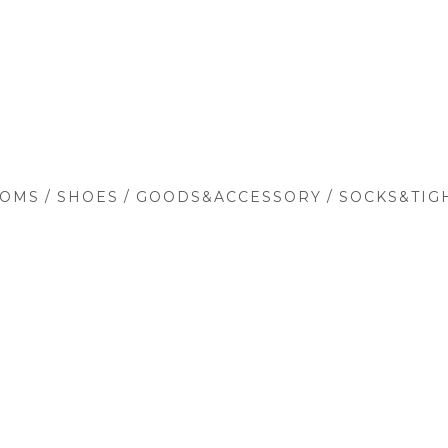
/
/
/
TOMS
SHOES
GOODS&ACCESSORY
SOCKS&TIG