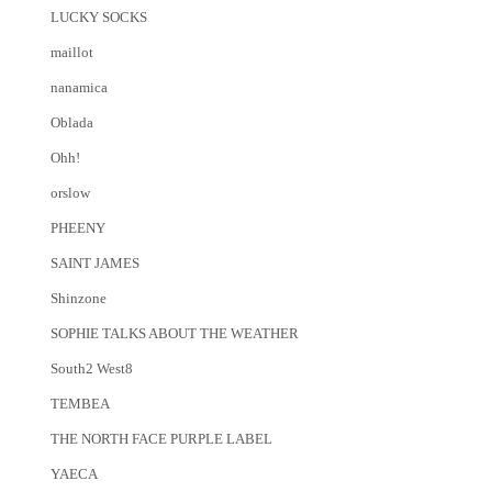
LUCKY SOCKS
maillot
nanamica
Oblada
Ohh!
orslow
PHEENY
SAINT JAMES
Shinzone
SOPHIE TALKS ABOUT THE WEATHER
South2 West8
TEMBEA
THE NORTH FACE PURPLE LABEL
YAECA