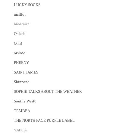
LUCKY SOCKS
maillot
nanamica
Oblada
Ohh!
orslow
PHEENY
SAINT JAMES
Shinzone
SOPHIE TALKS ABOUT THE WEATHER
South2 West8
TEMBEA
THE NORTH FACE PURPLE LABEL
YAECA