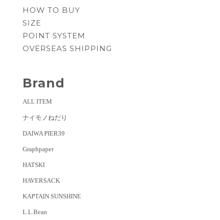
HOW TO BUY
SIZE
POINT SYSTEM
OVERSEAS SHIPPING
Brand
ALL ITEM
ナイモノねだり
DAIWA PIER39
Graphpaper
HATSKI
HAVERSACK
KAPTAIN SUNSHINE
L.L.Bean