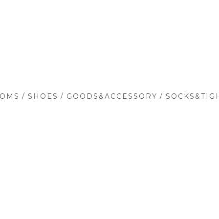
/
/
/
TOMS
SHOES
GOODS&ACCESSORY
SOCKS&TIG