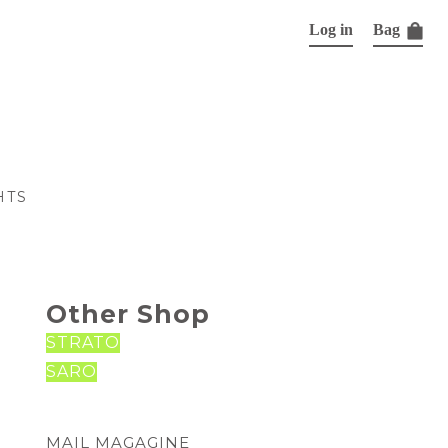
Log in
Bag
HTS
Other Shop
STRATO
SARO
MAIL MAGAGINE