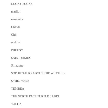
LUCKY SOCKS
maillot
nanamica
Oblada
Ohh!
orslow
PHEENY
SAINT JAMES
Shinzone
SOPHIE TALKS ABOUT THE WEATHER
South2 West8
TEMBEA
THE NORTH FACE PURPLE LABEL
YAECA