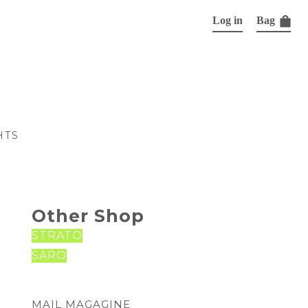
Log in
Bag
HTS
Other Shop
STRATO
SARO
MAIL MAGAGINE