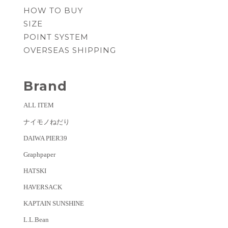
HOW TO BUY
SIZE
POINT SYSTEM
OVERSEAS SHIPPING
Brand
ALL ITEM
ナイモノねだり
DAIWA PIER39
Graphpaper
HATSKI
HAVERSACK
KAPTAIN SUNSHINE
L.L.Bean