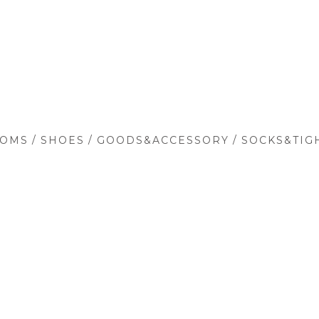
/
/
/
TOMS
SHOES
GOODS&ACCESSORY
SOCKS&TIG